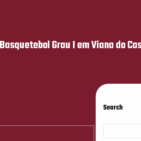
Basquetebol Grau I em Viana do Cas
Search
S
e
a